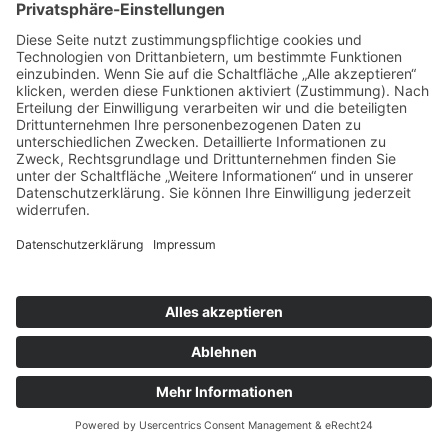
und kann nicht mehr zur Identifizierung einer
Person verwendet werden.
Rechtsgrundlage
Die Verarbeitung erfolgt auf Grundlage Ihrer
Einwilligung gemäß Art. 6 Abs. 1 lit. a DSGVO, die
Sie über das Cookie-Banner erteilen können. Ihre
Einwilligung können Sie jederzeit mit Wirkung
für die Zukunft widerrufen.
Datenübermittlung in Drittländer
Google verarbeitet Daten auch in den USA.
Google ist unter dem EU-U.S. Data Privacy
Framework zertifiziert, welches ein
angemessenes Datenschutzniveau
gewährleistet (Art. 45 DSGVO). Zusätzlich
schließen wir mit Google
Standardvertragsklauseln gemäß Art. 46 Abs. 2
lit. c DSGVO ab.
Speicherdauer