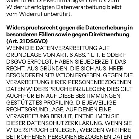
widerrufen. Die Rechtmäßigkeit der bis zum
Widerruf erfolgten Datenverarbeitung bleibt
vom Widerruf unberührt.
Widerspruchsrecht gegen die Datenerhebung in
besonderen Fällen sowie gegen Direktwerbung
(Art. 21 DSGVO)
WENN DIE DATENVERARBEITUNG AUF
GRUNDLAGE VON ART. 6 ABS. 1 LIT. E ODER F
DSGVO ERFOLGT, HABEN SIE JEDERZEIT DAS
RECHT, AUS GRÜNDEN, DIE SICH AUS IHRER
BESONDEREN SITUATION ERGEBEN, GEGEN DIE
VERARBEITUNG IHRER PERSONENBEZOGENEN
DATEN WIDERSPRUCH EINZULEGEN; DIES GILT
AUCH FÜR EIN AUF DIESE BESTIMMUNGEN
GESTÜTZTES PROFILING. DIE JEWEILIGE
RECHTSGRUNDLAGE, AUF DENEN EINE
VERARBEITUNG BERUHT, ENTNEHMEN SIE
DIESER DATENSCHUTZERKLÄRUNG. WENN SIE
WIDERSPRUCH EINLEGEN, WERDEN WIR IHRE
BETROFFENEN PERSONENBEZOGENEN DATEN