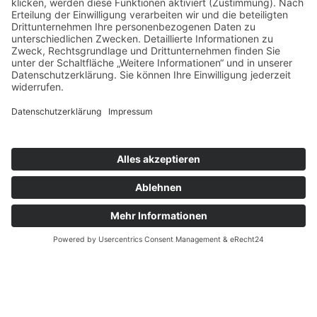
Ferienapartments
Dorfstraße 37
82487 Oberammergau