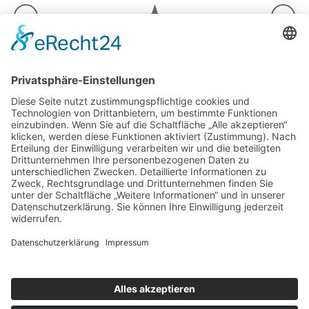
Ferienapartments
Dorfstraße 37
82487 Oberammergau
+49 152 02429806
reservierung@gapa-ferien.de
+49 8821 7087048